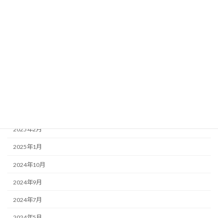
2024年9月16日
お知らせ
留学キャラバン隊 in 長島 開催しました！
アーカイブ
2026年8月
2025年5月
2025年3月
2025年2月
2025年1月
2024年10月
2024年9月
2024年7月
2024年5月