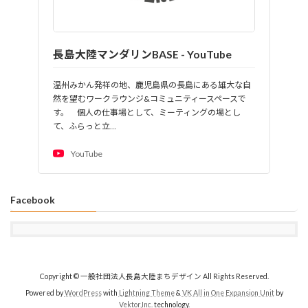
長島大陸マンダリンBASE - YouTube
温州みかん発祥の地、鹿児島県の長島にある雄大な自
然を望むワークラウンジ&コミュニティースペースで
す。 個人の仕事場として、ミーティングの場とし
て、ふらっと立…
YouTube
Facebook
Copyright © 一般社団法人長島大陸まちデザイン All Rights Reserved.
Powered by
WordPress
with
Lightning Theme
&
VK All in One Expansion Unit
by
Vektor,Inc.
technology.