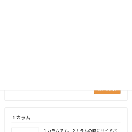
２カラムの時のサイドバーの要素は非表示になります。
２カラム
２カラムのレイアウトです。
続きを読む
１カラム
１カラムです。２カラムの時にサイドバ